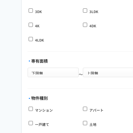
3DK
3LDK
4K
4DK
4LDK
専有面積
～
物件種別
マンション
アパート
一戸建て
土地