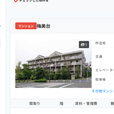
チェックした物件を
梅美台
マンション
所在地
5
交通
エレベータ
駐車場
その他マンシ
間取り
階
賃料・管理費