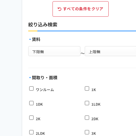
すべての条件をクリア
絞り込み検索
賃料
～
間取り・面積
ワンルーム
1K
1DK
1LDK
2K
2DK
2LDK
3K