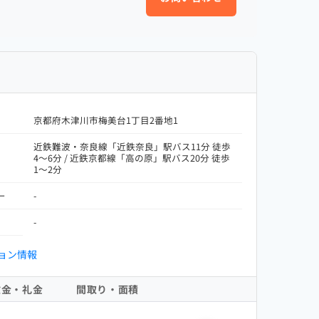
京都府木津川市梅美台1丁目2番地1
近鉄難波・奈良線「近鉄奈良」駅バス11分 徒歩
4～6分 / 近鉄京都線「高の原」駅バス20分 徒歩
1～2分
ー
-
-
ョン情報
敷金・礼金
間取り・面積