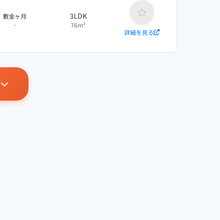
3LDK
敷金ヶ月
-
76m²
詳細を見る
示