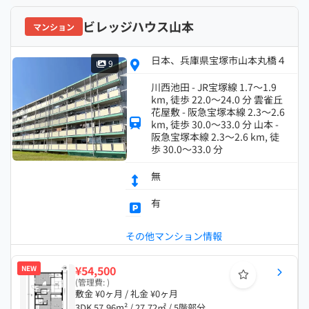
ビレッジハウス山本
マンション
日本、兵庫県宝塚市山本丸橋４
9
川西池田 - JR宝塚線 1.7～1.9
km, 徒歩 22.0～24.0 分 雲雀丘
花屋敷 - 阪急宝塚本線 2.3～2.6
km, 徒歩 30.0～33.0 分 山本 -
阪急宝塚本線 2.3～2.6 km, 徒
歩 30.0～33.0 分
無
有
その他マンション情報
¥54,500
NEW
(管理費: )
敷金 ¥0ヶ月 / 礼金 ¥0ヶ月
3DK 57.96m² / 27.72㎡ / 5階部分