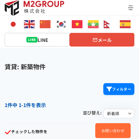
Bỏ
qua
nội
dung
LINE
メール
LINE
賃貸: 新築物件
フィルター
1件中 1-1件を表示
並び替え:
お問い合わせ
チェックした物件を