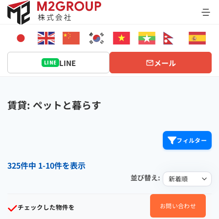
Bỏ
qua
nội
dung
LINE
メール
LINE
賃貸: ペットと暮らす
フィルター
325件中 1-10件を表示
並び替え:
お問い合わせ
チェックした物件を