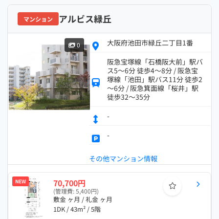
アルビス緑丘
マンション
大阪府池田市緑丘二丁目1番
0
阪急宝塚線「石橋阪大前」駅バ
ス5～6分 徒歩4～8分 / 阪急宝
塚線「池田」駅バス11分 徒歩2
～6分 / 阪急箕面線「桜井」駅
徒歩32～35分
-
-
その他マンション情報
70,700円
NEW
(管理費: 5,400円)
敷金 ヶ月 / 礼金 ヶ月
1DK / 43m² / 5階