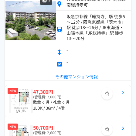
0
南総持寺町
阪急京都線「総持寺」駅 徒歩5
～12分 / 阪急京都線「茨木市」
駅 徒歩18～26分 / JR東海道・
山陽本線「JR総持寺」駅 徒歩
13～20分
-
-
その他マンション情報
47,300円
NEW
(管理費: 2,600円)
敷金 ヶ月 / 礼金 ヶ月
1LDK / 36m² / 4階
50,700円
NEW
(管理費: 2,600円)