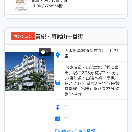
3LDK / 77m² / 4階
高槻・阿武山十番街
マンション
大阪府高槻市奈佐原四丁目21
0
番
JR東海道・山陽本線「摂津富
田」駅バス23分 徒歩2～4分 /
JR東海道・山陽本線「高槻」
駅バス32分 徒歩2～4分 / 阪急
京都線「富田」駅バス23分 徒
歩2～4分
-
-
その他マンション情報