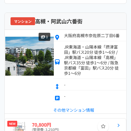
高槻・阿武山六番街
マンション
大阪府高槻市奈佐原二丁目6番
0
JR東海道・山陽本線「摂津富
田」駅バス20分 徒歩1～6分 /
JR東海道・山陽本線「高槻」
駅バス35分 徒歩1～6分 / 阪急
京都線「富田」駅バス20分 徒
歩1～6分
-
-
その他マンション情報
70,800円
NEW
(管理費: 3,250円)