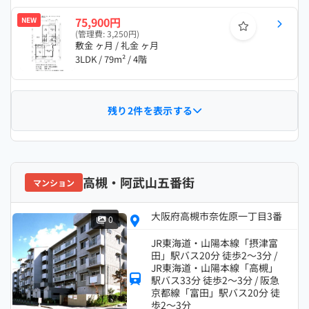
75,900円
NEW
(管理費: 3,250円)
敷金 ヶ月 / 礼金 ヶ月
3LDK / 79m² / 4階
残り2件を表示する
高槻・阿武山五番街
マンション
大阪府高槻市奈佐原一丁目3番
0
JR東海道・山陽本線「摂津富
田」駅バス20分 徒歩2～3分 /
JR東海道・山陽本線「高槻」
駅バス33分 徒歩2～3分 / 阪急
京都線「富田」駅バス20分 徒
歩2～3分