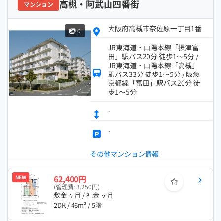
高槻・阿武山四番街
マンション
大阪府高槻市奈佐原一丁目1番
0
JR東海道・山陽本線「摂津富
田」駅バス20分 徒歩1～5分 /
JR東海道・山陽本線「高槻」
駅バス33分 徒歩1～5分 / 阪急
京都線「富田」駅バス20分 徒
歩1～5分
-
-
その他マンション情報
62,400円
NEW
(管理費: 3,250円)
敷金 ヶ月 / 礼金 ヶ月
2DK / 46m² / 5階