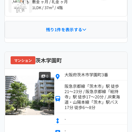
敷金 ヶ月 / 礼金 ヶ月
1LDK / 37m² / 4階
残り1件を表示する
茨木学園町
マンション
大阪府茨木市学園町3番
0
阪急京都線「茨木市」駅 徒歩
21～23分 / 阪急京都線「総持
寺」駅 徒歩17～20分 / JR東海
道・山陽本線「茨木」駅バス
17分 徒歩6～8分
-
-