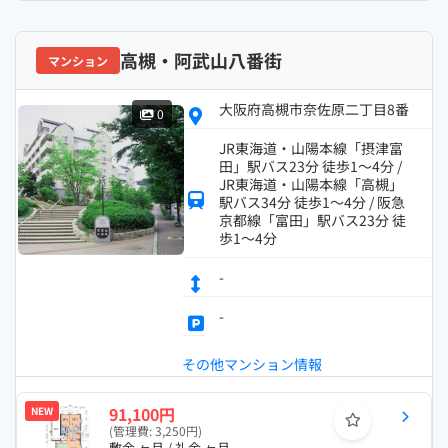
高槻・阿武山八番街
マンション
大阪府高槻市奈佐原二丁目8番
0
JR東海道・山陽本線「摂津富
田」駅バス23分 徒歩1～4分 /
JR東海道・山陽本線「高槻」
駅バス34分 徒歩1～4分 / 阪急
京都線「富田」駅バス23分 徒
歩1～4分
-
-
その他マンション情報
91,100円
NEW
(管理費: 3,250円)
敷金 ヶ月 / 礼金 ヶ月