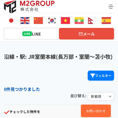
Bỏ
qua
nội
dung
LINE
メール
LINE
沿線・駅: JR室蘭本線(長万部・室蘭～苫小牧)
フィルター
0件見つかりました
並び替え:
お問い合わせ
チェックした物件を