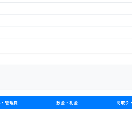
料・管理費
敷金・礼金
間取り