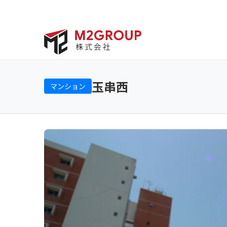
Bỏ
qua
nội
dung
玉串西
マンション