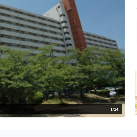
1
/
14