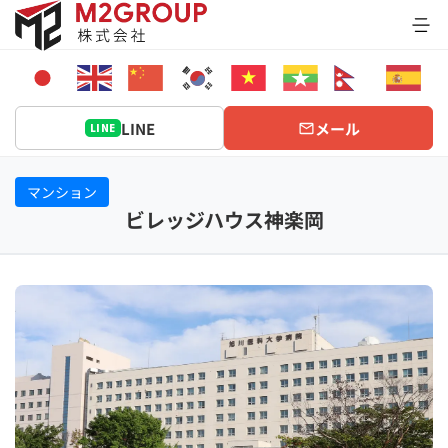
Bỏ
qua
nội
dung
LINE
メール
LINE
マンション
ビレッジハウス神楽岡