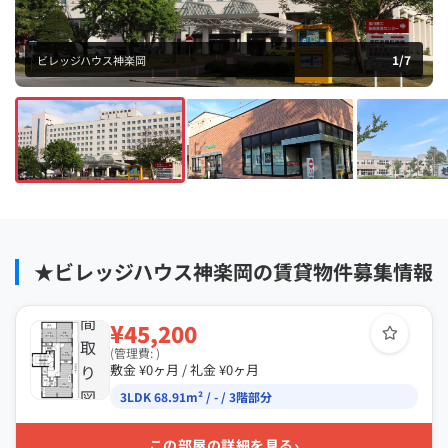
1
/
7
ビレッジハウス神楽岡
★ビレッジハウス神楽岡の賃貸物件募集情報
間
¥45,200
取
(管理費: )
り
敷金 ¥0ヶ月 / 礼金 ¥0ヶ月
図
3LDK 68.91m² / - / 3階部分
›
この部屋の詳細を見る