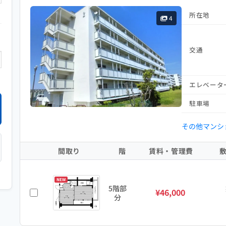
所在地
4
交通
エレベータ
駐車場
その他マンシ
間取り
階
賃料・管理費
NEW
5階部
¥46,000
分