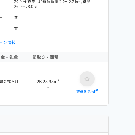
20.0 分 衣笠 - JR横須賀線 2.0～2.2 km, 徒歩
26.0～28.0 分
ー
無
有
ョン情報
敷金・礼金
間取り・面積
2K 28.98m²
敷金¥0ヶ月
-
-
詳細を見る