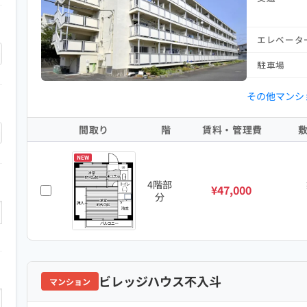
エレベータ
駐車場
その他マンシ
間取り
階
賃料・管理費
NEW
4階部
¥47,000
分
ビレッジハウス不入斗
マンション