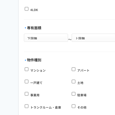
4LDK
専有面積
～
物件種別
マンション
アパート
一戸建て
土地
事業用
駐車場
トランクルーム・倉庫
その他