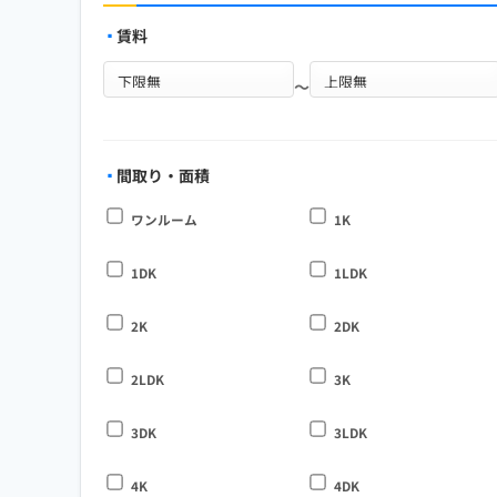
賃料
～
間取り・面積
ワンルーム
1K
1DK
1LDK
2K
2DK
2LDK
3K
3DK
3LDK
4K
4DK