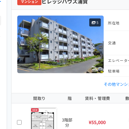
ビレッジハウス浦賀
マンション
5
所在地
交通
エレベータ
駐車場
その他マンシ
間取り
階
賃料・管理費
NEW
3階部
¥55,000
分