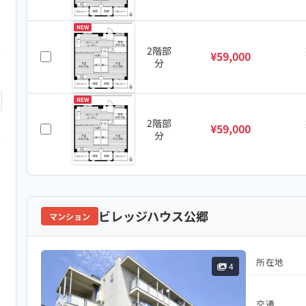
NEW
2階部
¥59,000
分
NEW
2階部
¥59,000
分
ビレッジハウス公郷
マンション
所在地
4
交通