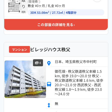
取
(管理費: )
り
敷金 ¥0ヶ月 / 礼金 ¥0ヶ月
図
3DK 53.08m² / 27.72㎡ / 4階部分
›
この部屋の詳細を見る
ビレッジハウス秩父
マンション
日本、埼玉県秩父市中村町
4
御花畑 - 秩父鉄道秩父本線 1.5
km, 徒歩 19.0～20.0 分 秩父 -
秩父鉄道秩父本線 1.6 km, 徒歩
20.0～21.0 分 西武秩父 - 西武
秩父線 1.8～1.9 km, 徒歩 23.0
～24.0 分
無