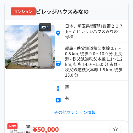
ビレッジハウスみなの
マンション
日本、埼玉県皆野町皆野２０７
4
６−７ ビレッジハウスみなの1
号棟
親鼻 - 秩父鉄道秩父本線 0.7～
0.8 km, 徒歩 9.0～10.0 分 上長
瀞 - 秩父鉄道秩父本線 1.1～1.2
km, 徒歩 14.0～15.0 分 皆野 -
秩父鉄道秩父本線 1.8 km, 徒歩
23.0 分
無
有
その他マンション情報
間
NEW
¥50,000