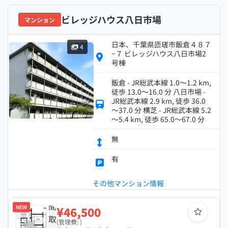
ビレッジハウス八日市場
マンション
日本、千葉県匝瑳市飯倉４８７
4
−７ ビレッジハウス八日市場2
号棟
飯倉 - JR総武本線 1.0～1.2 km,
徒歩 13.0～16.0 分 八日市場 -
JR総武本線 2.9 km, 徒歩 36.0
～37.0 分 横芝 - JR総武本線 5.2
～5.4 km, 徒歩 65.0～67.0 分
無
有
その他マンション情報
間
NEW
¥46,500
取
(管理費: )