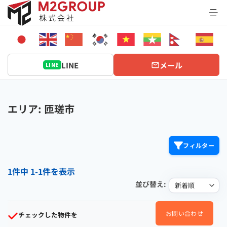
Bỏ
qua
nội
dung
LINE
メール
LINE
エリア: 匝瑳市
フィルター
1件中 1-1件を表示
並び替え:
お問い合わせ
チェックした物件を