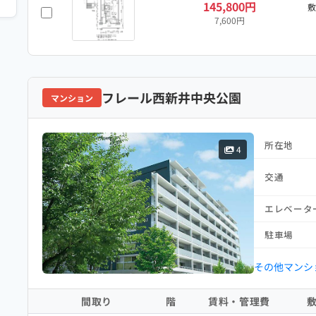
145,800円
7,600円
フレール西新井中央公園
マンション
所在地
4
交通
エレベータ
駐車場
その他マンシ
間取り
階
賃料・管理費