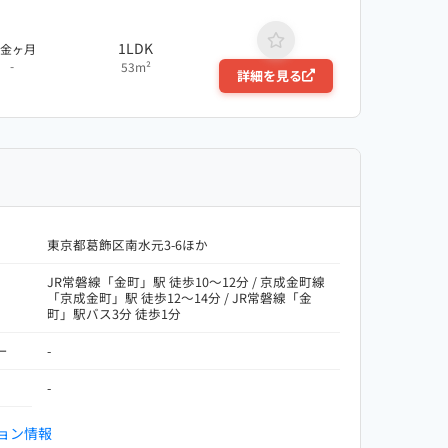
1LDK
敷金ヶ月
-
53m²
詳細を見る
東京都葛飾区南水元3-6ほか
JR常磐線「金町」駅 徒歩10～12分 / 京成金町線
「京成金町」駅 徒歩12～14分 / JR常磐線「金
町」駅バス3分 徒歩1分
ー
-
-
ョン情報