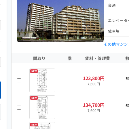
交通
エレベータ
駐車場
その他マンシ
間取り
階
賃料・管理費
NEW
123,800円
7,600円
NEW
134,700円
7,600円
NEW