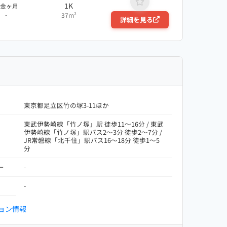
1K
敷金ヶ月
-
37m²
詳細を見る
東京都足立区竹の塚3-11ほか
東武伊勢崎線「竹ノ塚」駅 徒歩11～16分 / 東武
伊勢崎線「竹ノ塚」駅バス2～3分 徒歩2～7分 /
JR常磐線「北千住」駅バス16～18分 徒歩1～5
分
ー
-
-
ョン情報