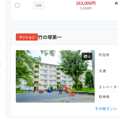
163,000円
2DK
5,300円
竹の塚第一
マンション
所在地
8
交通
エレベータ
駐車場
その他マンシ