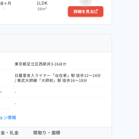
1LDK
敷金ヶ月
-
58m²
詳細を見る
東京都足立区西新井3-16ほか
日暮里舎人ライナー「谷在家」駅 徒歩12～14分
/ 東武大師線「大師前」駅 徒歩16～18分
ー
-
-
ョン情報
敷金・礼金
間取り・面積