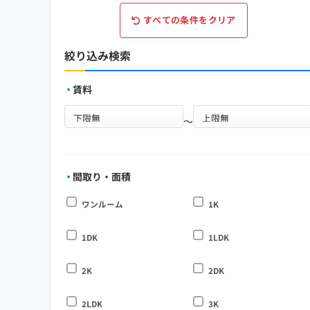
すべての条件をクリア
絞り込み検索
賃料
～
間取り・面積
ワンルーム
1K
1DK
1LDK
2K
2DK
2LDK
3K