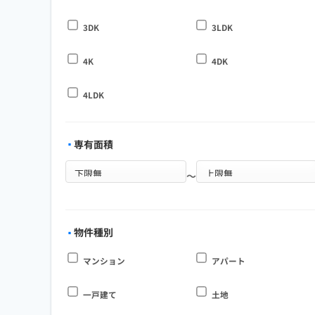
3DK
3LDK
4K
4DK
4LDK
専有面積
～
物件種別
マンション
アパート
一戸建て
土地