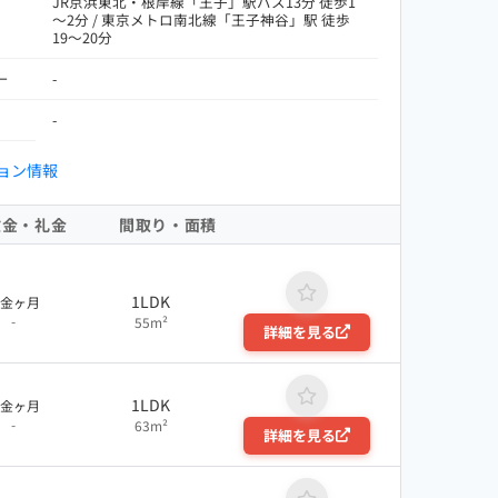
JR京浜東北・根岸線「王子」駅バス13分 徒歩1
～2分 / 東京メトロ南北線「王子神谷」駅 徒歩
19～20分
ー
-
-
ョン情報
敷金・礼金
間取り・面積
1LDK
敷金ヶ月
-
55m²
詳細を見る
1LDK
敷金ヶ月
-
63m²
詳細を見る