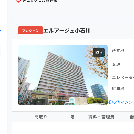
チェックした物件を
エルアージュ小石川
マンション
所在地
6
交通
エレベータ
駐車場
その他マンシ
間取り
階
賃料・管理費