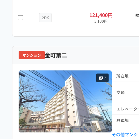
121,400円
2DK
5,100円
金町第二
マンション
所在地
7
交通
エレベータ
駐車場
その他マンシ