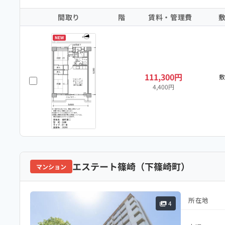
間取り
階
賃料・管理費
NEW
111,300円
4,400円
エステート篠崎（下篠崎町）
マンション
所在地
4