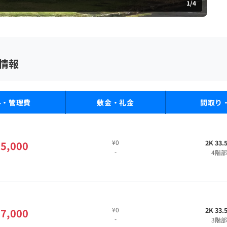
1
/
4
情報
料・管理費
敷金・礼金
間取り
¥0
2K 33.
5,000
-
4階
¥0
2K 33.
7,000
-
3階