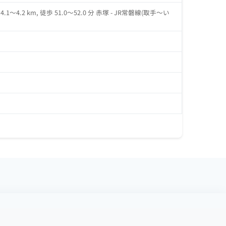
.1～4.2 km, 徒歩 51.0～52.0 分 赤塚 - JR常磐線(取手～い