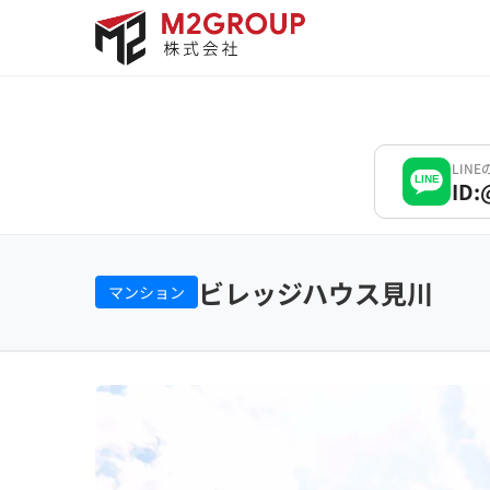
Bỏ
qua
nội
dung
LIN
LINE
ID:
ビレッジハウス見川
マンション