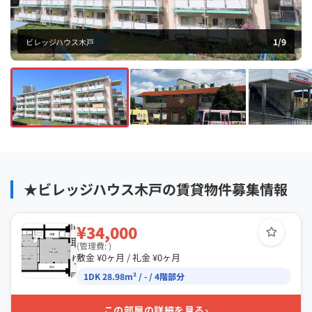
1
/
9
ビレッジハウス木戸
★ビレッジハウス木戸の賃貸物件募集情報
間
¥34,000
取
(管理費: )
り
敷金 ¥0ヶ月 / 礼金 ¥0ヶ月
図
1DK 28.98m² / - / 4階部分
›
この部屋の詳細を見る