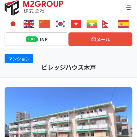
Bỏ
qua
nội
dung
LINE
メール
LINE
マンション
ビレッジハウス木戸