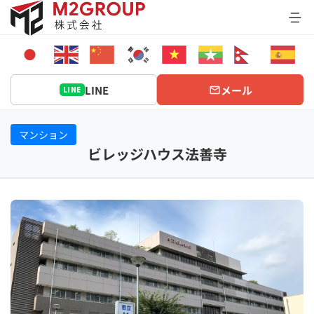
Bỏ
qua
nội
dung
LINE
メール
LINE
マンション
ビレッジハウス法善寺