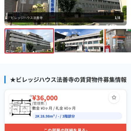
1
/
8
ビレッジハウス法善寺
★ビレッジハウス法善寺の賃貸物件募集情報
¥36,000
(管理費: )
敷金 ¥0ヶ月 / 礼金 ¥0ヶ月
2K 28.98m² / - / 3階部分
›
この部屋の詳細を見る