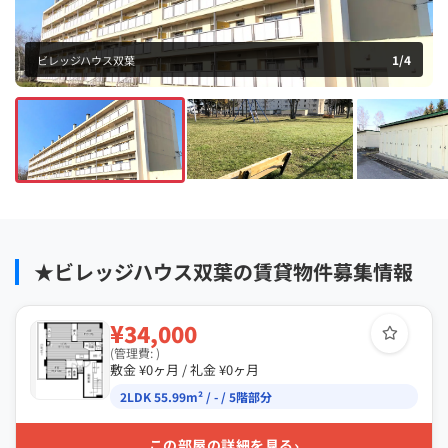
1
/
4
ビレッジハウス双葉
★ビレッジハウス双葉の賃貸物件募集情報
¥34,000
(管理費: )
敷金 ¥0ヶ月 / 礼金 ¥0ヶ月
2LDK 55.99m² / - / 5階部分
›
この部屋の詳細を見る