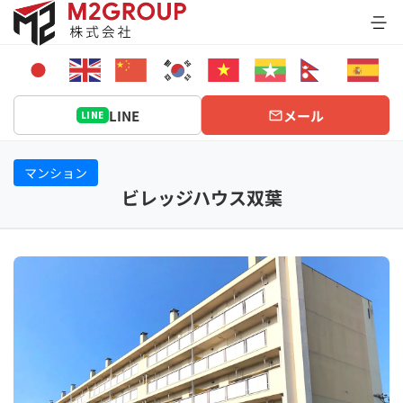
Bỏ
qua
nội
dung
LINE
メール
LINE
マンション
ビレッジハウス双葉