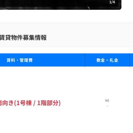
1
/
4
賃貸物件募集情報
賃料・管理費
敷金・礼金
¥0
 南向き(1号棟 / 1階部分)
-