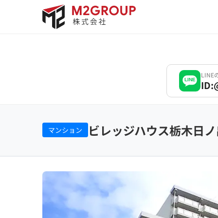
Bỏ
qua
nội
dung
LIN
LINE
ID:
ビレッジハウス栃木日ノ
マンション