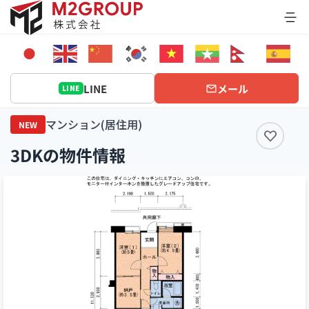
Bỏ
qua
nội
dung
LINE
メール
LINE
マンション(居住用)
NEW
3DKの物件情報