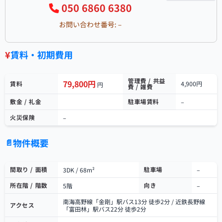
050 6860 6380
お問い合わせ番号: –
¥
賃料・初期費用
管理費 / 共益
79,800円
賃料
4,900円
円
費 / 雑費
敷金 / 礼金
駐車場賃料
–
火災保険
–
物件概要
📄
間取り / 面積
駐車場
3DK / 68m²
–
所在階 / 階数
向き
5階
–
南海高野線「金剛」駅バス13分 徒歩2分 / 近鉄長野線
アクセス
「富田林」駅バス22分 徒歩2分