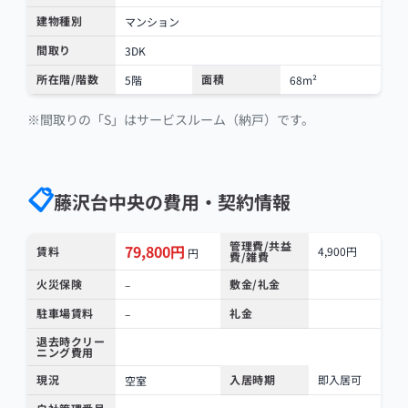
建物種別
マンション
間取り
3DK
所在階/階数
面積
5階
68m²
※間取りの「S」はサービスルーム（納戸）です。
📋
藤沢台中央の費用・契約情報
管理費/共益
79,800円
賃料
4,900円
円
費/雑費
火災保険
敷金/礼金
–
駐車場賃料
礼金
–
退去時クリー
ニング費用
現況
入居時期
即入居可
空室