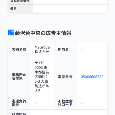
自社管理番号
–
備考
–
🏪
藤沢台中央の広告主情報
M2Group
店舗名称
担当者
–
株式会社
〒170-
0003 東
京都豊島
事務所の
区駒込2-
電話番号
05068606380
所在地
6-3 大和
駒込ビル
８F
宅建免許
不動産会
–
–
番号
社コード
加盟団体