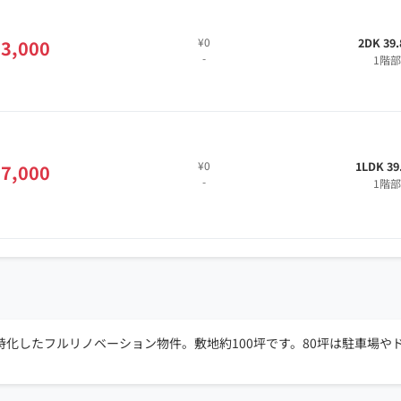
¥0
2DK 39
3,000
-
1階
¥0
1LDK 39
7,000
-
1階
化したフルリノベーション物件。敷地約100坪です。80坪は駐車場や