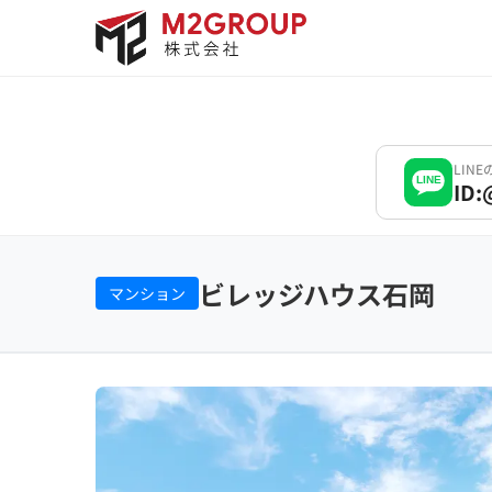
Bỏ
qua
nội
dung
LIN
LINE
ID:
ビレッジハウス石岡
マンション