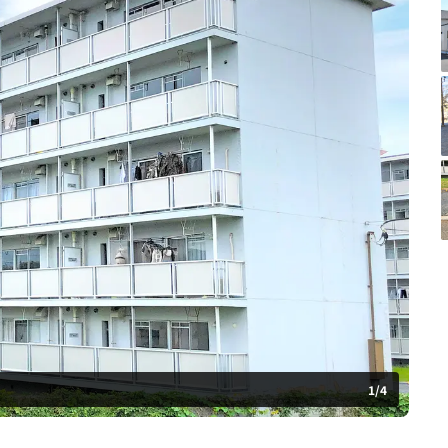
1
/
4