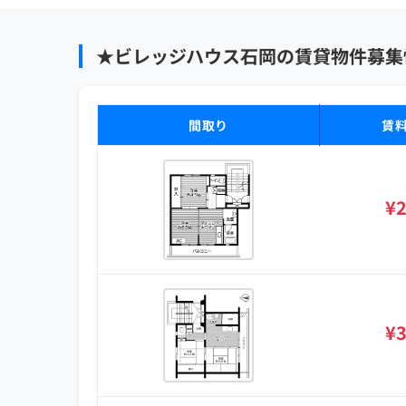
★ビレッジハウス石岡の賃貸物件募集
間取り
賃
¥2
¥3