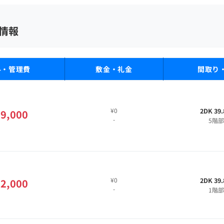
情報
料・管理費
敷金・礼金
間取り
¥0
2DK 39
9,000
-
5階
¥0
2DK 39
2,000
-
1階