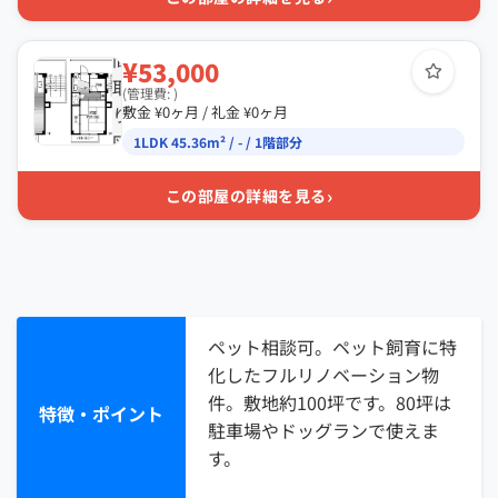
間
¥53,000
取
(管理費: )
り
敷金 ¥0ヶ月 / 礼金 ¥0ヶ月
図
1LDK 45.36m² / - / 1階部分
›
この部屋の詳細を見る
ペット相談可。ペット飼育に特
化したフルリノベーション物
件。敷地約100坪です。80坪は
特徴・ポイント
駐車場やドッグランで使えま
す。