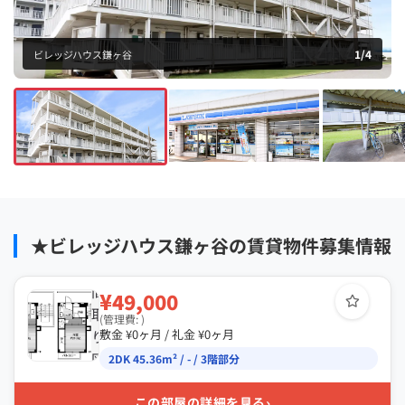
1
/
4
ビレッジハウス鎌ヶ谷
★ビレッジハウス鎌ヶ谷の賃貸物件募集情報
間
¥49,000
取
(管理費: )
り
敷金 ¥0ヶ月 / 礼金 ¥0ヶ月
図
2DK 45.36m² / - / 3階部分
›
この部屋の詳細を見る