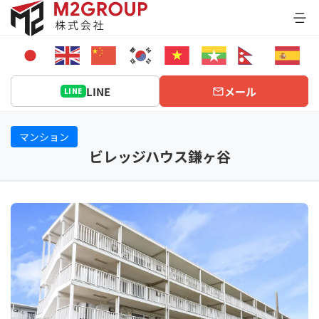
Bỏ
qua
nội
dung
LINE
メール
LINE
マンション
ビレッジハウス鎌ヶ谷