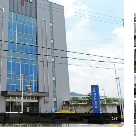
1
/
9