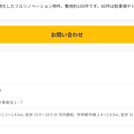
化したフルリノベーション物件。敷地約100坪です。80坪は駐車場や
お問い合わせ
治
市東倉治１−７
2～1.4 km, 徒歩 15.0～18.0 分 河内磐船 - 学研都市線 2.4～2.6 km, 徒歩 31.