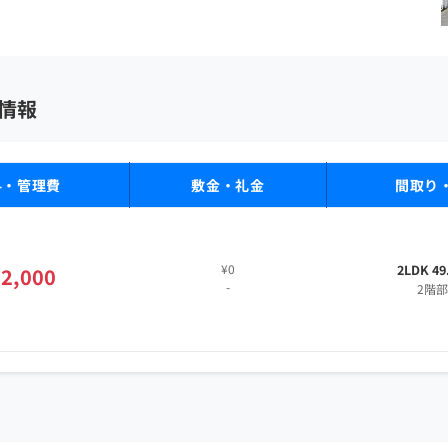
情報
料・管理費
敷金・礼金
間取り
¥0
2LDK 49
2,000
-
2階