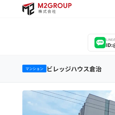
Bỏ
qua
nội
dung
LIN
LINE
ID:
ビレッジハウス倉治
マンション