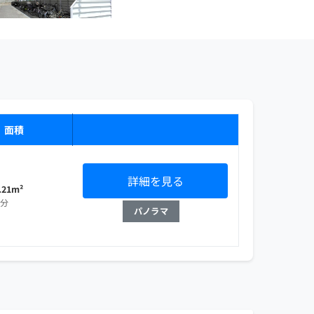
・面積
詳細を見る
.21m²
部分
パノラマ