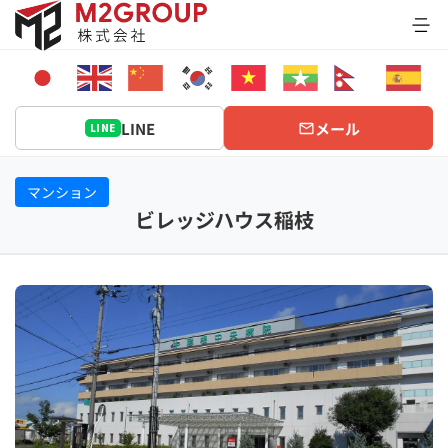
Bỏ
qua
nội
dung
LINE
メール
LINE
マンション
ビレッジハウス稲枝