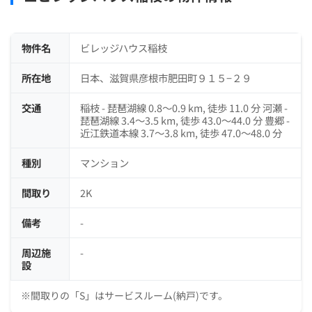
物件名
ビレッジハウス稲枝
所在地
日本、滋賀県彦根市肥田町９１５−２９
交通
稲枝 - 琵琶湖線 0.8～0.9 km, 徒歩 11.0 分 河瀬 -
琵琶湖線 3.4～3.5 km, 徒歩 43.0～44.0 分 豊郷 -
近江鉄道本線 3.7～3.8 km, 徒歩 47.0～48.0 分
種別
マンション
間取り
2K
備考
-
周辺施
-
設
※間取りの「S」はサービスルーム(納戸)です。