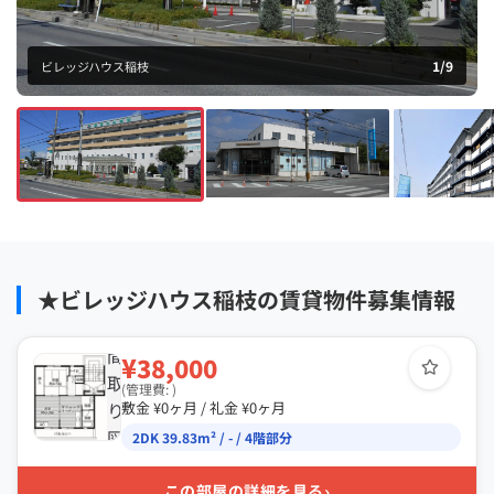
1
/
9
ビレッジハウス稲枝
★ビレッジハウス稲枝の賃貸物件募集情報
間
¥38,000
取
(管理費: )
り
敷金 ¥0ヶ月 / 礼金 ¥0ヶ月
図
2DK 39.83m² / - / 4階部分
›
この部屋の詳細を見る