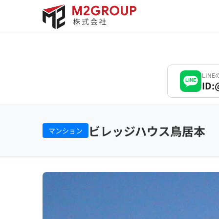
Bỏ
qua
nội
dung
LIN
LINE
ID:
ビレッジハウス鳥居本
マンション