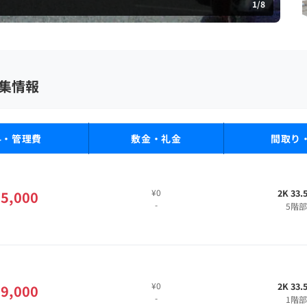
1
/
8
集情報
料・管理費
敷金・礼金
間取り
¥0
2K 33.
5,000
-
5階
¥0
2K 33.
9,000
-
1階