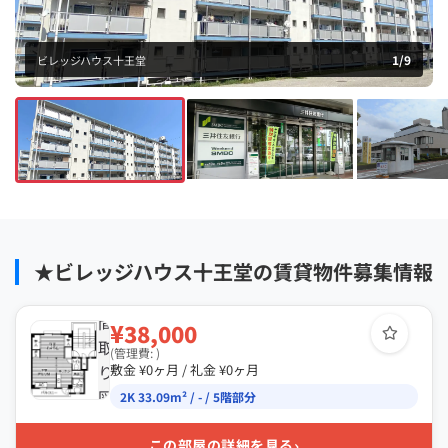
1
/
9
ビレッジハウス十王堂
★ビレッジハウス十王堂の賃貸物件募集情報
間
¥38,000
取
(管理費: )
り
敷金 ¥0ヶ月 / 礼金 ¥0ヶ月
図
2K 33.09m² / - / 5階部分
›
この部屋の詳細を見る