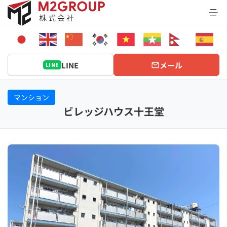
Bỏ
qua
nội
dung
LINE
メール
LINE
マンション
ビレッジハウス十王堂