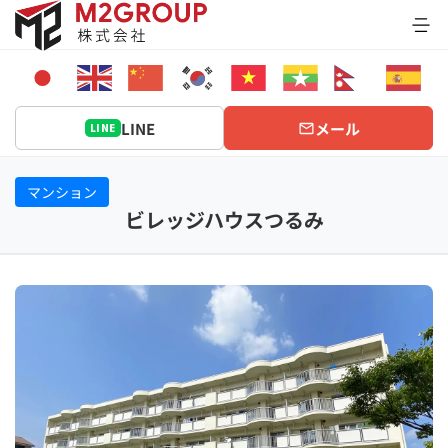
Bỏ
qua
nội
dung
LINE
メール
LINE
マンション
ビレッジハウスつるみ