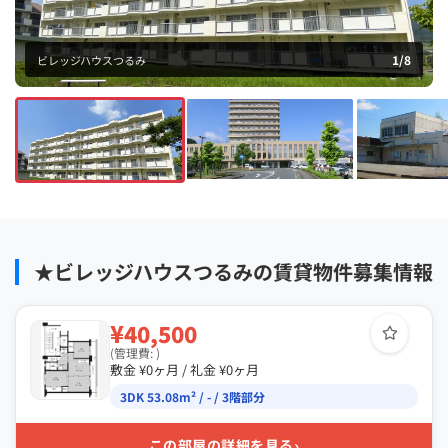
1
/
8
ビレッジハウスつるみ
★ビレッジハウスつるみの賃貸物件募集情報
¥40,500
(管理費: )
敷金 ¥0ヶ月 / 礼金 ¥0ヶ月
3DK 53.08m² / - / 3階部分
›
この部屋の詳細を見る