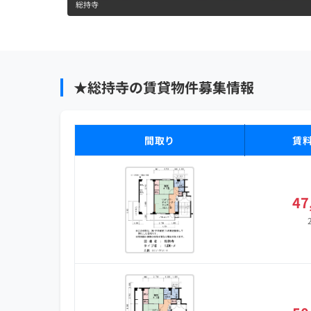
総持寺
★総持寺の賃貸物件募集情報
間取り
賃
47