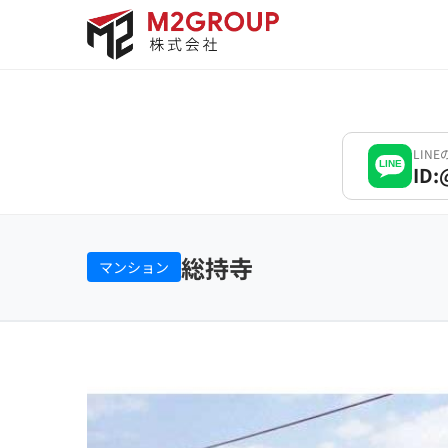
Bỏ
qua
nội
dung
LIN
LINE
ID:
総持寺
マンション