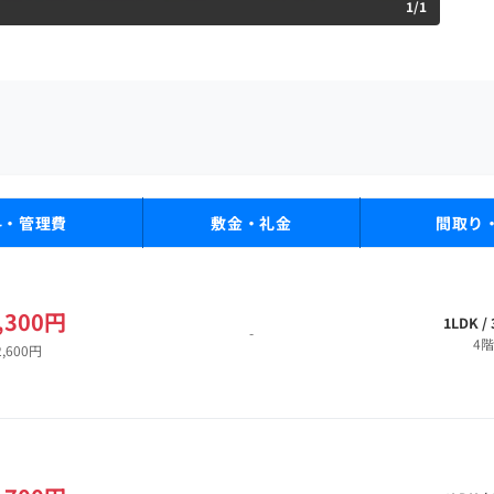
1
/
1
料・管理費
敷金・礼金
間取り
,300円
1LDK /
-
4階
2,600円