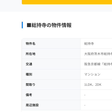
■総持寺の物件情報
物件名
総持寺
所在地
大阪府茨木市総持
交通
阪急京都線「総持寺」
種別
マンション
間取り
1LDK、2DK
備考
-
周辺施設
-