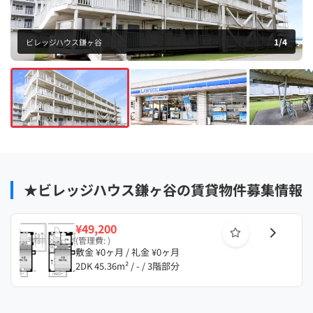
1
/
4
ビレッジハウス鎌ヶ谷
★ビレッジハウス鎌ヶ谷の賃貸物件募集情報
¥49,200
(管理費: )
敷金 ¥0ヶ月 / 礼金 ¥0ヶ月
2DK 45.36m² / - / 3階部分