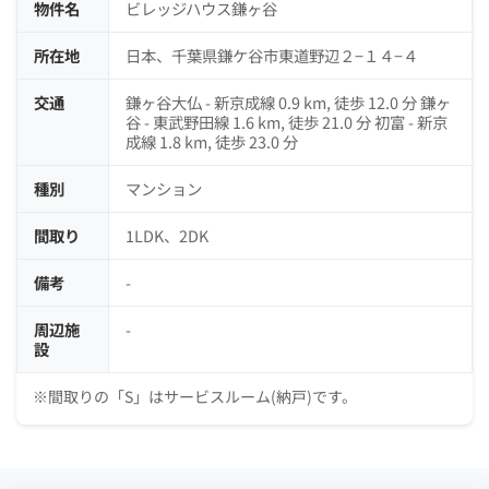
物件名
ビレッジハウス鎌ヶ谷
所在地
日本、千葉県鎌ケ谷市東道野辺２−１４−４
交通
鎌ヶ谷大仏 - 新京成線 0.9 km, 徒歩 12.0 分 鎌ヶ
谷 - 東武野田線 1.6 km, 徒歩 21.0 分 初富 - 新京
成線 1.8 km, 徒歩 23.0 分
種別
マンション
間取り
1LDK、2DK
備考
-
周辺施
-
設
※間取りの「S」はサービスルーム(納戸)です。