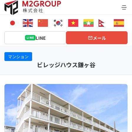
Bỏ
qua
nội
dung
LINE
メール
LINE
マンション
ビレッジハウス鎌ヶ谷