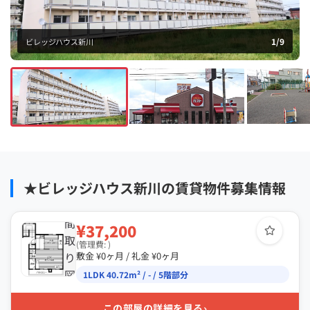
1
/
9
ビレッジハウス新川
★ビレッジハウス新川の賃貸物件募集情報
間
¥37,200
取
(管理費: )
り
敷金 ¥0ヶ月 / 礼金 ¥0ヶ月
図
1LDK 40.72m² / - / 5階部分
›
この部屋の詳細を見る