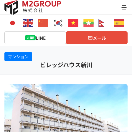
Bỏ
qua
nội
dung
LINE
メール
LINE
マンション
ビレッジハウス新川