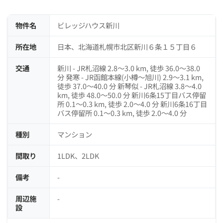
物件名
ビレッジハウス新川
所在地
日本、北海道札幌市北区新川６条１５丁目６
交通
新川 - JR札沼線 2.8～3.0 km, 徒歩 36.0～38.0
分 発寒 - JR函館本線(小樽～旭川) 2.9～3.1 km,
徒歩 37.0～40.0 分 新琴似 - JR札沼線 3.8～4.0
km, 徒歩 48.0～50.0 分 新川6条15丁目バス停留
所 0.1～0.3 km, 徒歩 2.0～4.0 分 新川6条16丁目
バス停留所 0.1～0.3 km, 徒歩 2.0～4.0 分
種別
マンション
間取り
1LDK、2LDK
備考
-
周辺施
-
設