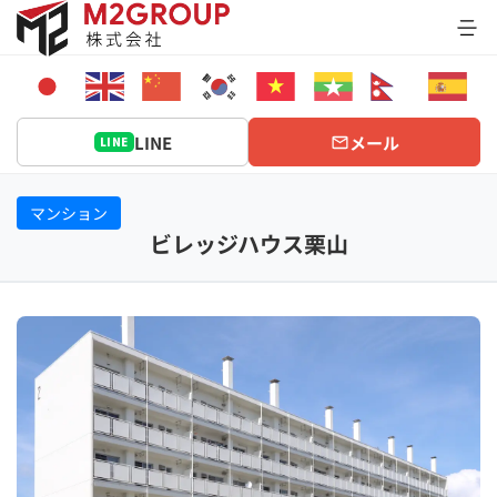
Bỏ
qua
nội
dung
LINE
メール
LINE
マンション
ビレッジハウス栗山