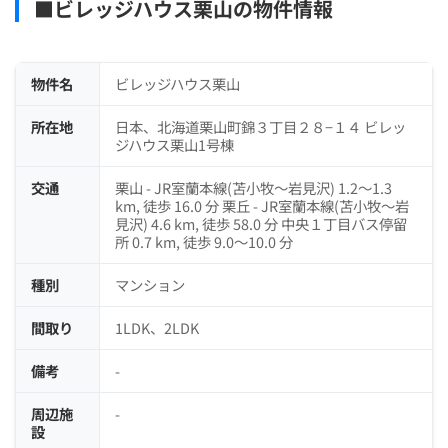
■ビレッジハウス栗山の物件情報
物件名
ビレッジハウス栗山
所在地
日本、北海道栗山町錦３丁目２８−１４ ビレッ
ジハウス栗山1号棟
交通
栗山 - JR室蘭本線(苫小牧～岩見沢) 1.2～1.3
km, 徒歩 16.0 分 栗丘 - JR室蘭本線(苫小牧～岩
見沢) 4.6 km, 徒歩 58.0 分 中央１丁目バス停留
所 0.7 km, 徒歩 9.0～10.0 分
種別
マンション
間取り
1LDK、2LDK
備考
-
周辺施
-
設