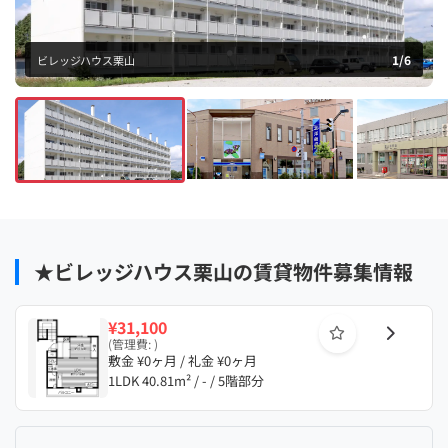
1
/
6
ビレッジハウス栗山
★ビレッジハウス栗山の賃貸物件募集情報
¥31,100
(管理費: )
敷金 ¥0ヶ月 / 礼金 ¥0ヶ月
1LDK 40.81m² / - / 5階部分