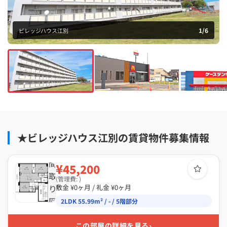
1
/
6
ビレッジハウス江別
★ビレッジハウス江別の賃貸物件募集情報
間
¥45,200
取
(管理費: )
り
敷金 ¥0ヶ月 / 礼金 ¥0ヶ月
図
2LDK 55.99m² / - / 5階部分
›
この部屋の詳細を見る