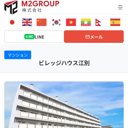
Bỏ
qua
nội
dung
LINE
メール
LINE
マンション
ビレッジハウス江別