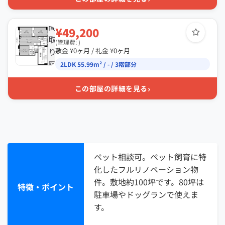
間
¥49,200
取
(管理費: )
り
敷金 ¥0ヶ月 / 礼金 ¥0ヶ月
図
2LDK 55.99m² / - / 3階部分
›
この部屋の詳細を見る
ペット相談可。ペット飼育に特
化したフルリノベーション物
件。敷地約100坪です。80坪は
特徴・ポイント
駐車場やドッグランで使えま
す。