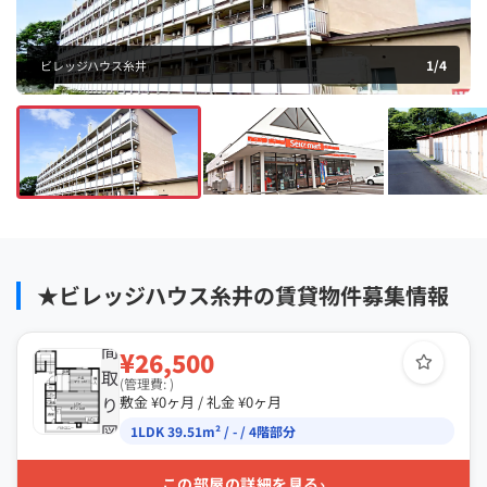
1
/
4
ビレッジハウス糸井
★ビレッジハウス糸井の賃貸物件募集情報
間
¥26,500
取
(管理費: )
り
敷金 ¥0ヶ月 / 礼金 ¥0ヶ月
図
1LDK 39.51m² / - / 4階部分
›
この部屋の詳細を見る