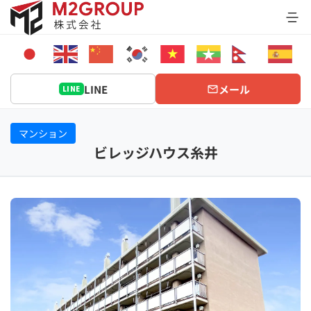
Bỏ
qua
nội
dung
LINE
メール
LINE
マンション
ビレッジハウス糸井