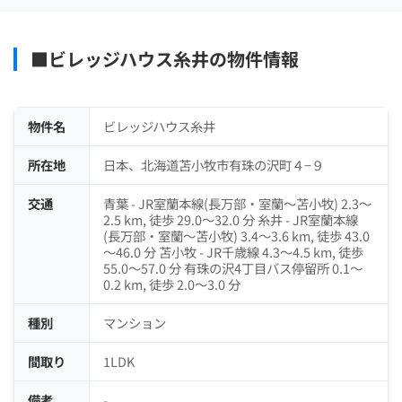
■ビレッジハウス糸井の物件情報
物件名
ビレッジハウス糸井
所在地
日本、北海道苫小牧市有珠の沢町４−９
交通
青葉 - JR室蘭本線(長万部・室蘭～苫小牧) 2.3～
2.5 km, 徒歩 29.0～32.0 分 糸井 - JR室蘭本線
(長万部・室蘭～苫小牧) 3.4～3.6 km, 徒歩 43.0
～46.0 分 苫小牧 - JR千歳線 4.3～4.5 km, 徒歩
55.0～57.0 分 有珠の沢4丁目バス停留所 0.1～
0.2 km, 徒歩 2.0～3.0 分
種別
マンション
間取り
1LDK
備考
-