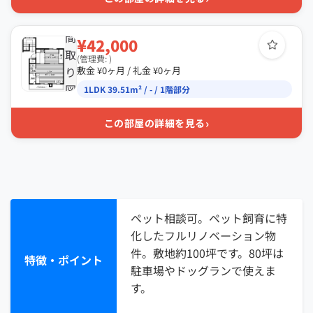
間
¥42,000
取
(管理費: )
り
敷金 ¥0ヶ月 / 礼金 ¥0ヶ月
図
1LDK 39.51m² / - / 1階部分
›
この部屋の詳細を見る
ペット相談可。ペット飼育に特
化したフルリノベーション物
件。敷地約100坪です。80坪は
特徴・ポイント
駐車場やドッグランで使えま
す。