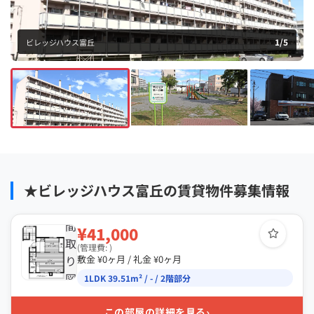
1
/
5
ビレッジハウス富丘
★ビレッジハウス富丘の賃貸物件募集情報
間
¥41,000
取
(管理費: )
り
敷金 ¥0ヶ月 / 礼金 ¥0ヶ月
図
1LDK 39.51m² / - / 2階部分
›
この部屋の詳細を見る