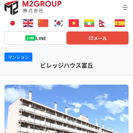
Bỏ
qua
nội
dung
LINE
メール
LINE
マンション
ビレッジハウス富丘