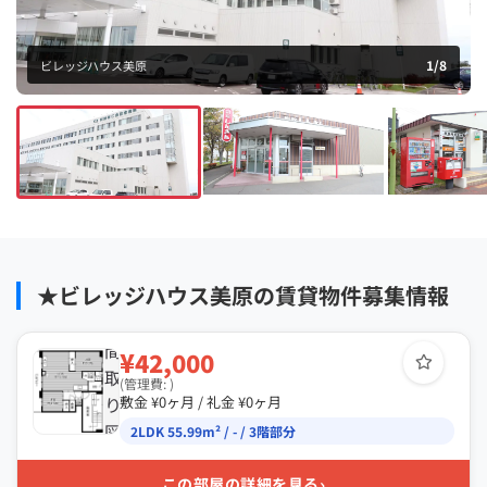
1
/
8
ビレッジハウス美原
★ビレッジハウス美原の賃貸物件募集情報
間
¥42,000
取
(管理費: )
り
敷金 ¥0ヶ月 / 礼金 ¥0ヶ月
図
2LDK 55.99m² / - / 3階部分
›
この部屋の詳細を見る