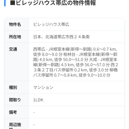
■ビレッジハウス帯広の物件情報
物件名
ビレッジハウス帯広
所在地
日本、北海道帯広市西２４条南
交通
西帯広 - JR根室本線(新得～釧路) 0.6～0.7 km,
徒歩 8.0～9.0 分 柏林台 - JR根室本線(新得～釧
路) 4.0 km, 徒歩 50.0～51.0 分 大成 - JR根室本
線(新得～釧路) 4.5 km, 徒歩 56.0～57.0 分 西２
３条２丁目バス停留所 0.2 km, 徒歩 3.0 分 柳橋
バス停留所 0.7～0.8 km, 徒歩 9.0～10.0 分
種別
マンション
間取り
1LDK
備考
-
周辺施
-