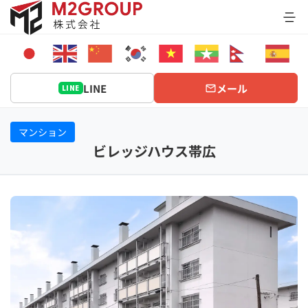
Bỏ
qua
nội
dung
LINE
メール
LINE
マンション
ビレッジハウス帯広