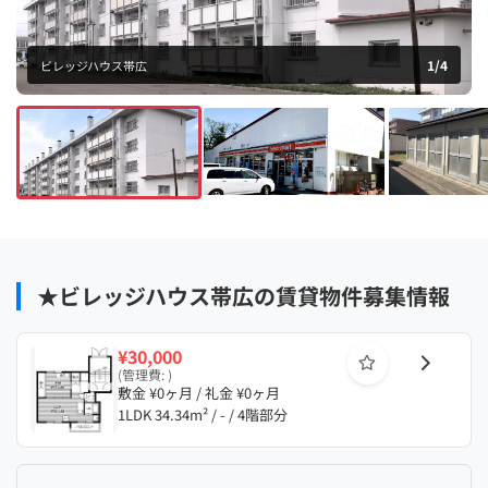
1
/
4
ビレッジハウス帯広
★ビレッジハウス帯広の賃貸物件募集情報
¥30,000
(管理費: )
敷金 ¥0ヶ月 / 礼金 ¥0ヶ月
1LDK 34.34m² / - / 4階部分