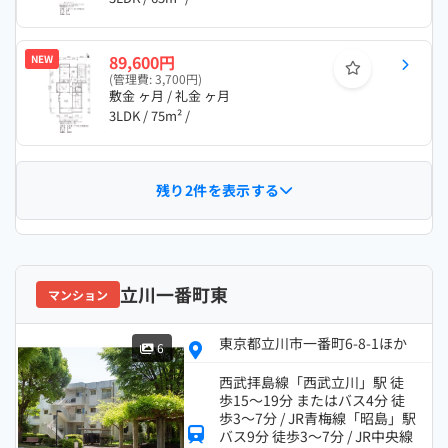
89,600円
NEW
(管理費: 3,700円)
敷金 ヶ月 / 礼金 ヶ月
3LDK / 75m² /
残り2件を表示する
立川一番町東
マンション
東京都立川市一番町6-8-1ほか
6
西武拝島線「西武立川」駅 徒
歩15～19分 またはバス4分 徒
歩3～7分 / JR青梅線「昭島」駅
バス9分 徒歩3～7分 / JR中央線