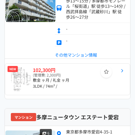
歩13～15分 / 多摩都市モノレー
ル「桜街道」駅 徒歩13～14分 /
西武拝島線「武蔵砂川」駅 徒
歩26～27分
-
-
その他マンション情報
102,300円
NEW
(管理費: 2,300円)
敷金 ヶ月 / 礼金 ヶ月
3LDK / 74m² /
多摩ニュータウン エステート愛宕
マンション
東京都多摩市愛宕4-35-1
6