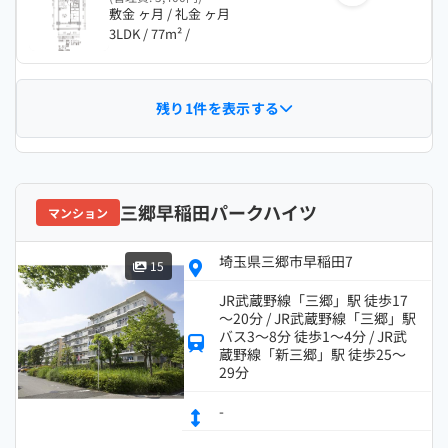
敷金 ヶ月 / 礼金 ヶ月
3LDK / 77m² /
残り1件を表示する
三郷早稲田パークハイツ
マンション
埼玉県三郷市早稲田7
15
JR武蔵野線「三郷」駅 徒歩17
～20分 / JR武蔵野線「三郷」駅
バス3～8分 徒歩1～4分 / JR武
蔵野線「新三郷」駅 徒歩25～
29分
-