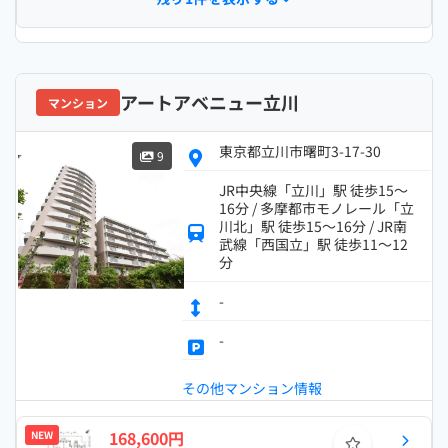
アートアベニュー立川
マンション
東京都立川市曙町3-17-30
9
JR中央線「立川」駅 徒歩15～
16分 / 多摩都市モノレール「立
川北」駅 徒歩15～16分 / JR南
武線「西国立」駅 徒歩11～12
分
-
-
その他マンション情報
168,600円
NEW