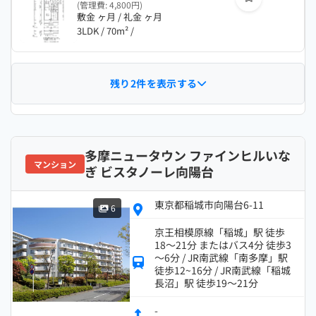
(管理費: 4,800円)
敷金 ヶ月 / 礼金 ヶ月
3LDK / 70m² /
残り2件を表示する
多摩ニュータウン ファインヒルいな
マンション
ぎ ビスタノーレ向陽台
東京都稲城市向陽台6-11
6
京王相模原線「稲城」駅 徒歩
18～21分 またはバス4分 徒歩3
～6分 / JR南武線「南多摩」駅
徒歩12~16分 / JR南武線「稲城
長沼」駅 徒歩19～21分
-