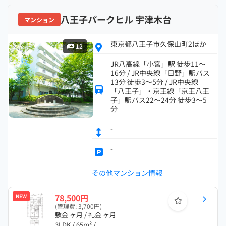
八王子パークヒル 宇津木台
マンション
東京都八王子市久保山町2ほか
12
JR八高線「小宮」駅 徒歩11～
16分 / JR中央線「日野」駅バス
13分 徒歩3～5分 / JR中央線
「八王子」・京王線「京王八王
子」駅バス22～24分 徒歩3～5
分
-
-
その他マンション情報
78,500円
NEW
(管理費: 3,700円)
敷金 ヶ月 / 礼金 ヶ月
3LDK / 65m² /