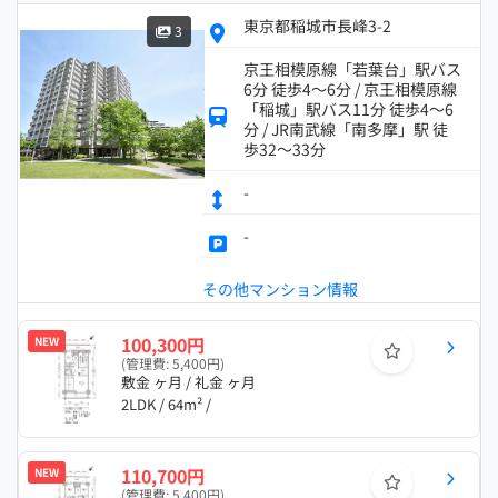
東京都稲城市長峰3-2
3
京王相模原線「若葉台」駅バス
6分 徒歩4～6分 / 京王相模原線
「稲城」駅バス11分 徒歩4～6
分 / JR南武線「南多摩」駅 徒
歩32～33分
-
-
その他マンション情報
100,300円
NEW
(管理費: 5,400円)
敷金 ヶ月 / 礼金 ヶ月
2LDK / 64m² /
110,700円
NEW
(管理費: 5,400円)