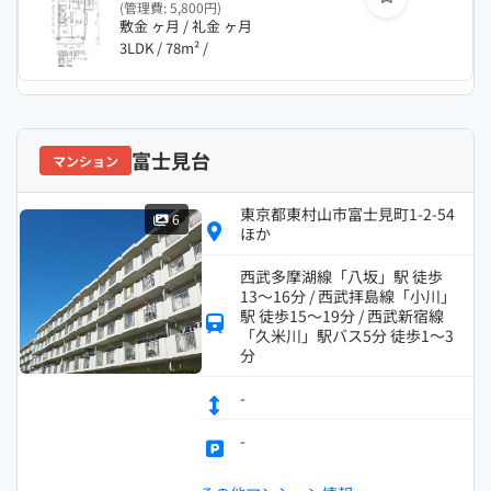
(管理費: 5,800円)
敷金 ヶ月 / 礼金 ヶ月
3LDK / 78m² /
富士見台
マンション
東京都東村山市富士見町1-2-54
6
ほか
西武多摩湖線「八坂」駅 徒歩
13～16分 / 西武拝島線「小川」
駅 徒歩15～19分 / 西武新宿線
「久米川」駅バス5分 徒歩1～3
分
-
-