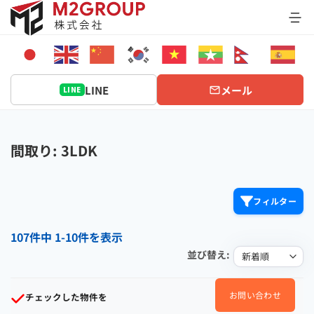
Bỏ
qua
nội
dung
LINE
メール
LINE
間取り: 3LDK
フィルター
107件中 1-10件を表示
並び替え:
お問い合わせ
チェックした物件を