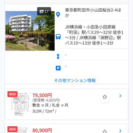
東京都町田市小山田桜台2-4ほ
17
か
JR横浜線・小田急小田原線
「町田」駅バス29～32分 徒歩1
～3分 / JR横浜線「淵野辺」駅
バス10～13分 徒歩1～3分
-
-
その他マンション情報
79,500円
NEW
(管理費: 4,800円)
敷金 ヶ月 / 礼金 ヶ月
3LDK / 72m² /
80,900円
NEW