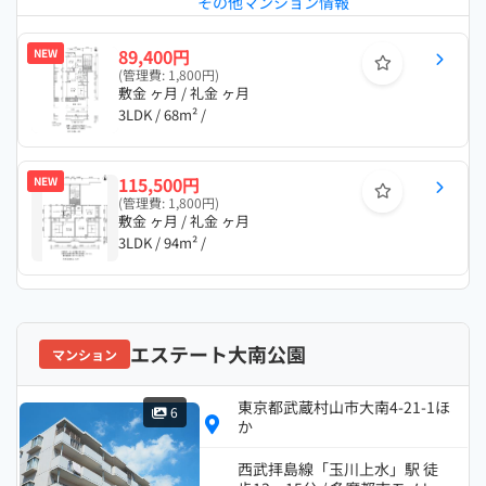
その他マンション情報
89,400円
NEW
(管理費: 1,800円)
敷金 ヶ月 / 礼金 ヶ月
3LDK / 68m² /
115,500円
NEW
(管理費: 1,800円)
敷金 ヶ月 / 礼金 ヶ月
3LDK / 94m² /
エステート大南公園
マンション
東京都武蔵村山市大南4-21-1ほ
6
か
西武拝島線「玉川上水」駅 徒