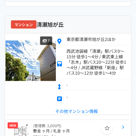
清瀬旭が丘
マンション
東京都清瀬市旭が丘2ほか
7
西武池袋線「清瀬」駅バス9～
15分 徒歩1～4分 / 東武東上線
「志木」駅バス20～22分 徒歩1
～4分 / JR武蔵野線「新座」駅
バス10～12分 徒歩1～4分
-
-
その他マンション情報
NEW
(管理費: 3,000円)
敷金 ヶ月 / 礼金 ヶ月