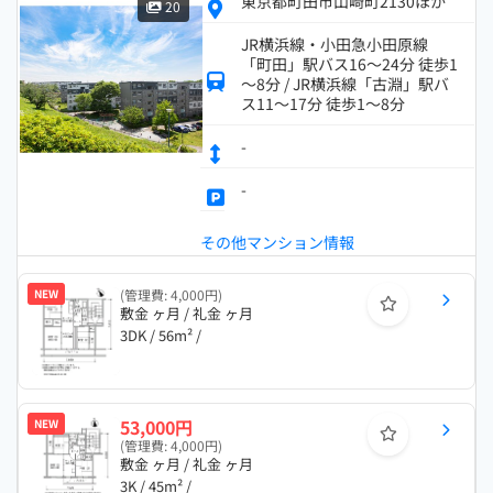
東京都町田市山崎町2130ほか
20
JR横浜線・小田急小田原線
「町田」駅バス16～24分 徒歩1
～8分 / JR横浜線「古淵」駅バ
ス11～17分 徒歩1～8分
-
-
その他マンション情報
NEW
(管理費: 4,000円)
敷金 ヶ月 / 礼金 ヶ月
3DK / 56m² /
53,000円
NEW
(管理費: 4,000円)
敷金 ヶ月 / 礼金 ヶ月
3K / 45m² /