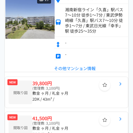
湘南新宿ライン「久喜」駅バス
7～10分 徒歩1～7分 / 東武伊勢
崎線「久喜」駅バス7～10分 徒
歩1～7分 / 東武日光線「幸手」
駅 徒歩25～35分
-
-
その他マンション情報
39,800円
NEW
(管理費: 3,100円)
間取り図
敷金 ヶ月 / 礼金 ヶ月
2DK / 43m² /
41,500円
NEW
(管理費: 3,100円)
間取り図
敷金 ヶ月 / 礼金 ヶ月