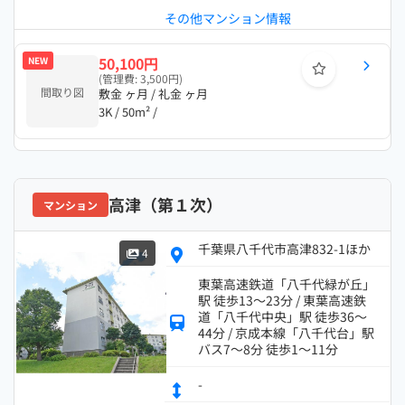
その他マンション情報
50,100円
NEW
(管理費: 3,500円)
間取り図
敷金 ヶ月 / 礼金 ヶ月
3K / 50m² /
高津（第１次）
マンション
千葉県八千代市高津832-1ほか
4
東葉高速鉄道「八千代緑が丘」
駅 徒歩13～23分 / 東葉高速鉄
道「八千代中央」駅 徒歩36～
44分 / 京成本線「八千代台」駅
バス7～8分 徒歩1～11分
-