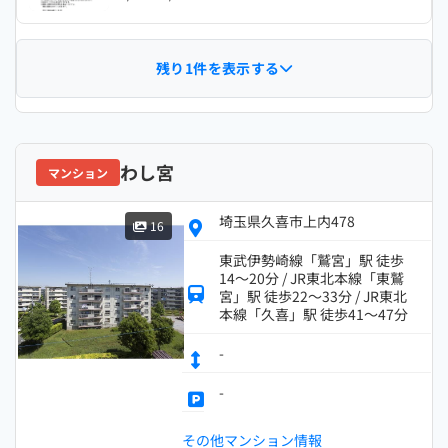
残り1件を表示する
わし宮
マンション
埼玉県久喜市上内478
16
東武伊勢崎線「鷲宮」駅 徒歩
14～20分 / JR東北本線「東鷲
宮」駅 徒歩22～33分 / JR東北
本線「久喜」駅 徒歩41～47分
-
-
その他マンション情報