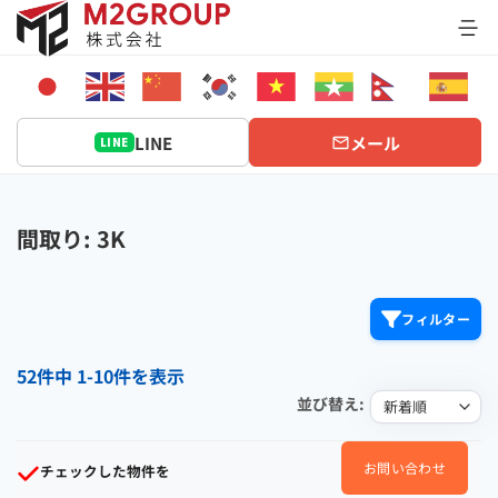
Bỏ
qua
nội
dung
LINE
メール
LINE
間取り: 3K
フィルター
52件中 1-10件を表示
並び替え:
お問い合わせ
チェックした物件を