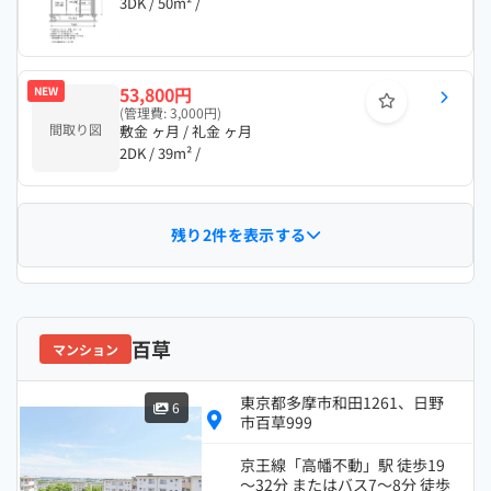
3DK / 50m² /
53,800円
NEW
(管理費: 3,000円)
間取り図
敷金 ヶ月 / 礼金 ヶ月
2DK / 39m² /
残り2件を表示する
百草
マンション
東京都多摩市和田1261、日野
6
市百草999
京王線「高幡不動」駅 徒歩19
～32分 またはバス7～8分 徒歩