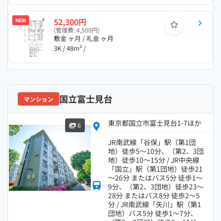
52,300円
NEW
(管理費: 4,500円)
敷金 ヶ月 / 礼金 ヶ月
3K / 48m² /
国立富士見台
マンション
東京都国立市富士見台1-7ほか
6
JR南武線「谷保」駅（第1団
地）徒歩5～10分、（第2、3団
地）徒歩10～15分 / JR中央線
「国立」駅（第1団地）徒歩21
～26分 またはバス5分 徒歩1～
9分、（第2、3団地）徒歩23～
28分 またはバス8分 徒歩2～5
分 / JR南武線「矢川」駅（第1
団地）バス5分 徒歩1～7分、