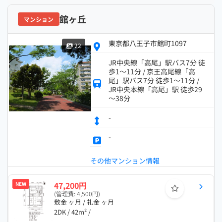
館ヶ丘
マンション
東京都八王子市館町1097
22
JR中央線「高尾」駅バス7分 徒
歩1～11分 / 京王高尾線「高
尾」駅バス7分 徒歩1～11分 /
JR中央本線「高尾」駅 徒歩29
～38分
-
-
その他マンション情報
47,200円
NEW
(管理費: 4,500円)
敷金 ヶ月 / 礼金 ヶ月
2DK / 42m² /