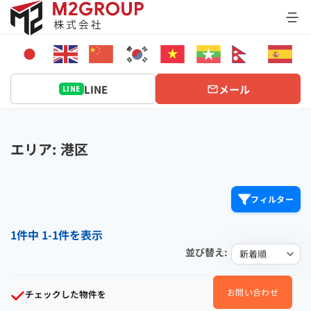
Bỏ
qua
nội
dung
LINE
メール
LINE
エリア: 港区
フィルター
1件中 1-1件を表示
並び替え:
お問い合わせ
チェックした物件を