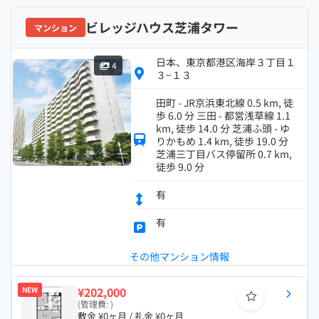
ビレッジハウス芝浦タワー
マンション
日本、東京都港区海岸３丁目１
4
３−１３
田町 - JR京浜東北線 0.5 km, 徒
歩 6.0 分 三田 - 都営浅草線 1.1
km, 徒歩 14.0 分 芝浦ふ頭 - ゆ
りかもめ 1.4 km, 徒歩 19.0 分
芝浦三丁目バス停留所 0.7 km,
徒歩 9.0 分
有
有
その他マンション情報
¥202,000
NEW
(管理費: )
敷金 ¥0ヶ月 / 礼金 ¥0ヶ月