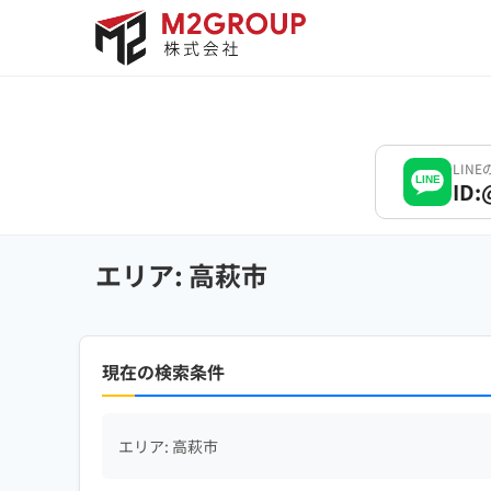
Bỏ
qua
nội
dung
LIN
LINE
ID:
エリア: 高萩市
現在の検索条件
エリア: 高萩市