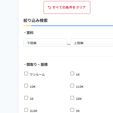
すべての条件をクリア
絞り込み検索
賃料
～
間取り・面積
ワンルーム
1K
1DK
1LDK
2K
2DK
2LDK
3K