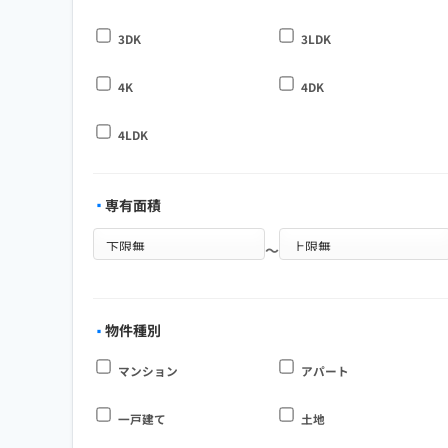
3DK
3LDK
4K
4DK
4LDK
専有面積
～
物件種別
マンション
アパート
一戸建て
土地