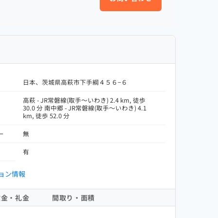
日本、茨城県高萩市下手綱４５６−６
高萩 - JR常磐線(取手～いわき) 2.4 km, 徒歩
30.0 分 南中郷 - JR常磐線(取手～いわき) 4.1
km, 徒歩 52.0 分
ー
無
有
ョン情報
敷金・礼金
間取り・面積