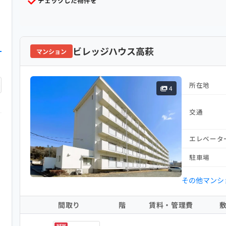
チェックした物件を
ビレッジハウス高萩
マンション
所在地
4
交通
エレベータ
駐車場
その他マンシ
間取り
階
賃料・管理費
NEW