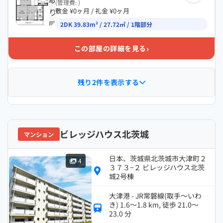
(管理費: )
り
敷金 ¥0ヶ月 / 礼金 ¥0ヶ月
図
2DK 39.83m² / 27.72㎡ / 1階部分
›
この部屋の詳細を見る
残り2件を表示する
ビレッジハウス北茨城
マンション
日本、茨城県北茨城市大津町２
4
３７３−２ ビレッジハウス北茨
城2号棟
大津港 - JR常磐線(取手～いわ
き) 1.6～1.8 km, 徒歩 21.0～
23.0 分