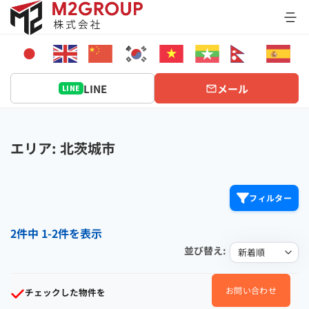
Bỏ
qua
nội
dung
LINE
メール
LINE
エリア: 北茨城市
フィルター
2件中 1-2件を表示
並び替え:
お問い合わせ
チェックした物件を