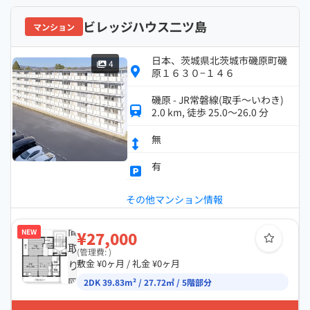
ビレッジハウス二ツ島
マンション
日本、茨城県北茨城市磯原町磯
4
原１６３０−１４６
磯原 - JR常磐線(取手～いわき)
2.0 km, 徒歩 25.0～26.0 分
無
有
その他マンション情報
間
NEW
¥27,000
取
(管理費: )
り
敷金 ¥0ヶ月 / 礼金 ¥0ヶ月
図
2DK 39.83m² / 27.72㎡ / 5階部分