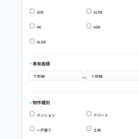
3DK
3LDK
4K
4DK
4LDK
専有面積
～
物件種別
マンション
アパート
一戸建て
土地