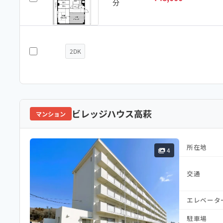
分
2DK
ビレッジハウス高萩
マンション
所在地
4
交通
エレベータ
駐車場