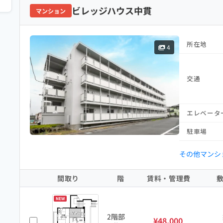
ビレッジハウス中貫
マンション
所在地
4
交通
エレベータ
駐車場
その他マンシ
間取り
階
賃料・管理費
NEW
2階部
¥48,000