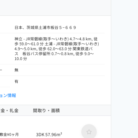
日本、茨城県土浦市板谷５−６６９
神立 - JR常磐線(取手～いわき) 4.7～4.8 km, 徒
歩 59.0～61.0 分 土浦 - JR常磐線(取手～いわき)
4.9～5.0 km, 徒歩 62.0～63.0 分 関東鉄道バ
ス 板谷バス停留所 0.7～0.8 km, 徒歩 9.0～
10.0 分
ー
無
有
ョン情報
敷金・礼金
間取り・面積
3DK 57.96m²
敷金¥0ヶ月