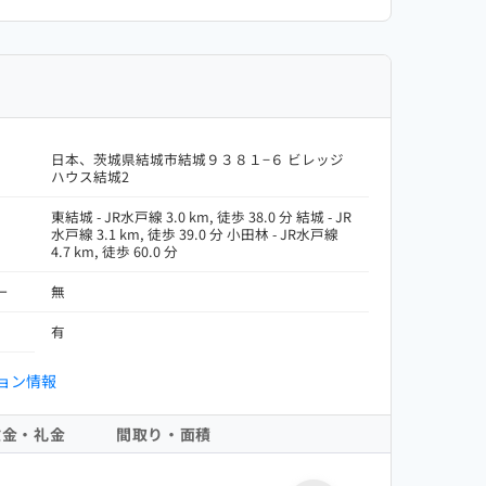
日本、茨城県結城市結城９３８１−６ ビレッジ
ハウス結城2
東結城 - JR水戸線 3.0 km, 徒歩 38.0 分 結城 - JR
水戸線 3.1 km, 徒歩 39.0 分 小田林 - JR水戸線
4.7 km, 徒歩 60.0 分
ー
無
有
ョン情報
敷金・礼金
間取り・面積