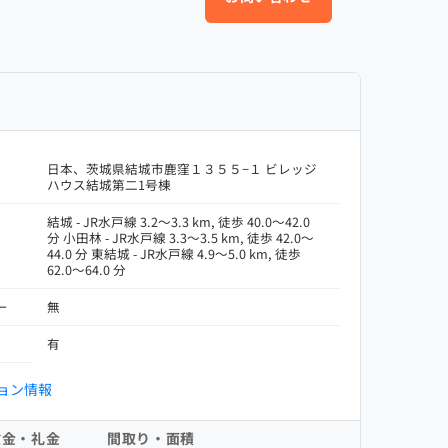
日本、茨城県結城市鹿窪１３５５−１ ビレッジ
ハウス結城第二1号棟
結城 - JR水戸線 3.2～3.3 km, 徒歩 40.0～42.0
分 小田林 - JR水戸線 3.3～3.5 km, 徒歩 42.0～
44.0 分 東結城 - JR水戸線 4.9～5.0 km, 徒歩
62.0～64.0 分
ー
無
有
ョン情報
敷金・礼金
間取り・面積