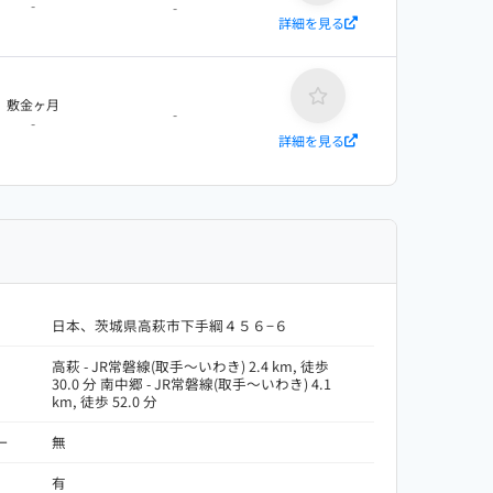
-
-
詳細を見る
敷金ヶ月
-
-
詳細を見る
日本、茨城県高萩市下手綱４５６−６
高萩 - JR常磐線(取手～いわき) 2.4 km, 徒歩
30.0 分 南中郷 - JR常磐線(取手～いわき) 4.1
km, 徒歩 52.0 分
ー
無
有