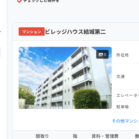
チェックした物件を
ビレッジハウス結城第二
マンション
0
所在地
交通
エレベータ
駐車場
その他マンシ
間取り
階
賃料・管理費