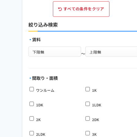
すべての条件をクリア
絞り込み検索
賃料
～
間取り・面積
ワンルーム
1K
1DK
1LDK
2K
2DK
2LDK
3K