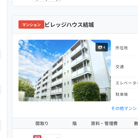
ビレッジハウス結城
マンション
4
所在地
交通
エレベータ
駐車場
その他マンシ
間取り
階
賃料・管理費
NEW