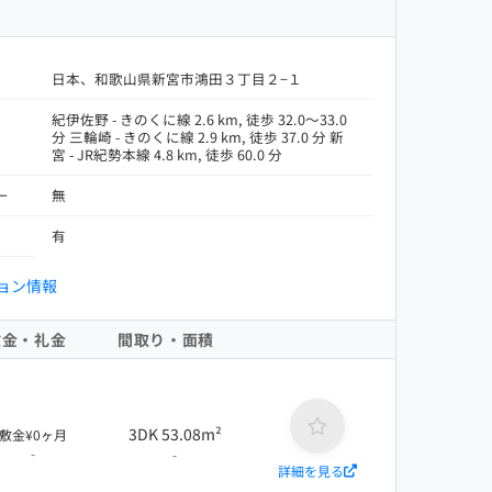
日本、和歌山県新宮市鴻田３丁目２−１
紀伊佐野 - きのくに線 2.6 km, 徒歩 32.0～33.0
分 三輪崎 - きのくに線 2.9 km, 徒歩 37.0 分 新
宮 - JR紀勢本線 4.8 km, 徒歩 60.0 分
ー
無
有
ョン情報
敷金・礼金
間取り・面積
3DK 53.08m²
敷金¥0ヶ月
-
-
詳細を見る