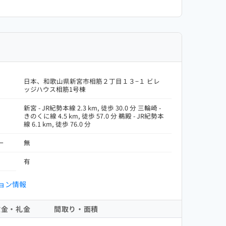
日本、和歌山県新宮市相筋２丁目１３−１ ビレ
ッジハウス相筋1号棟
新宮 - JR紀勢本線 2.3 km, 徒歩 30.0 分 三輪崎 -
きのくに線 4.5 km, 徒歩 57.0 分 鵜殿 - JR紀勢本
線 6.1 km, 徒歩 76.0 分
ー
無
有
ョン情報
敷金・礼金
間取り・面積