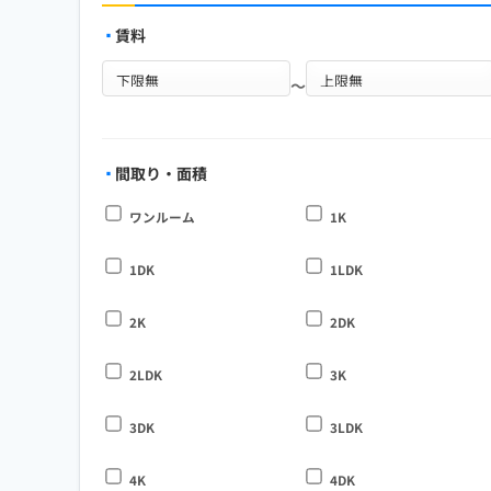
賃料
～
間取り・面積
ワンルーム
1K
1DK
1LDK
2K
2DK
2LDK
3K
3DK
3LDK
4K
4DK