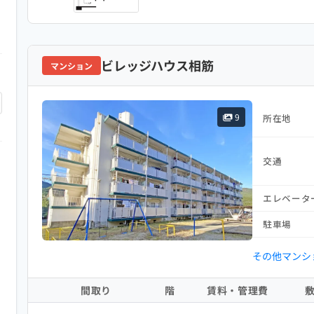
ビレッジハウス相筋
マンション
9
所在地
交通
エレベータ
駐車場
その他マンシ
間取り
階
賃料・管理費