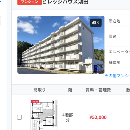
ビレッジハウス鴻田
マンション
所在地
9
交通
エレベータ
駐車場
その他マンシ
間取り
階
賃料・管理費
NEW
4階部
¥52,000
分