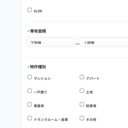
4LDK
専有面積
～
物件種別
マンション
アパート
一戸建て
土地
事業用
駐車場
トランクルーム・倉庫
その他