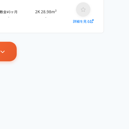
2K 28.98m²
敷金¥0ヶ月
-
-
詳細を見る
示