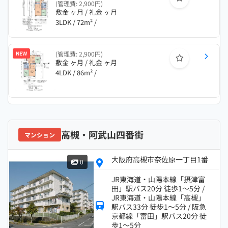
(管理費: 2,900円)
敷金 ヶ月 / 礼金 ヶ月
3LDK / 72m² /
NEW
(管理費: 2,900円)
敷金 ヶ月 / 礼金 ヶ月
4LDK / 86m² /
高槻・阿武山四番街
マンション
大阪府高槻市奈佐原一丁目1番
0
JR東海道・山陽本線「摂津富
田」駅バス20分 徒歩1～5分 /
JR東海道・山陽本線「高槻」
駅バス33分 徒歩1～5分 / 阪急
京都線「富田」駅バス20分 徒
歩1～5分