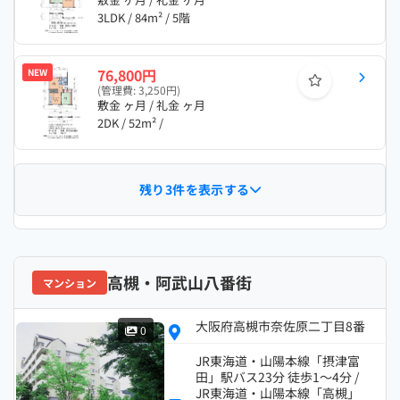
3LDK / 84m² / 5階
76,800円
NEW
(管理費: 3,250円)
敷金 ヶ月 / 礼金 ヶ月
2DK / 52m² /
残り3件を表示する
高槻・阿武山八番街
マンション
大阪府高槻市奈佐原二丁目8番
0
JR東海道・山陽本線「摂津富
田」駅バス23分 徒歩1～4分 /
JR東海道・山陽本線「高槻」