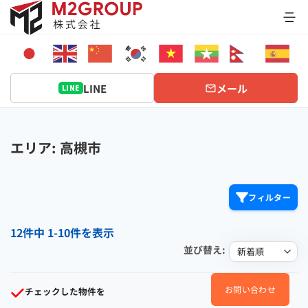
Bỏ
qua
nội
dung
LINE
メール
LINE
エリア: 高槻市
フィルター
12件中 1-10件を表示
並び替え:
お問い合わせ
チェックした物件を