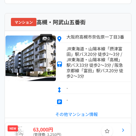
高槻・阿武山五番街
マンション
大阪府高槻市奈佐原一丁目3番
0
JR東海道・山陽本線「摂津富
田」駅バス20分 徒歩2～3分 /
JR東海道・山陽本線「高槻」
駅バス33分 徒歩2～3分 / 阪急
京都線「富田」駅バス20分 徒
歩2～3分
-
-
その他マンション情報
63,000円
NEW
(管理費: 3,250円)