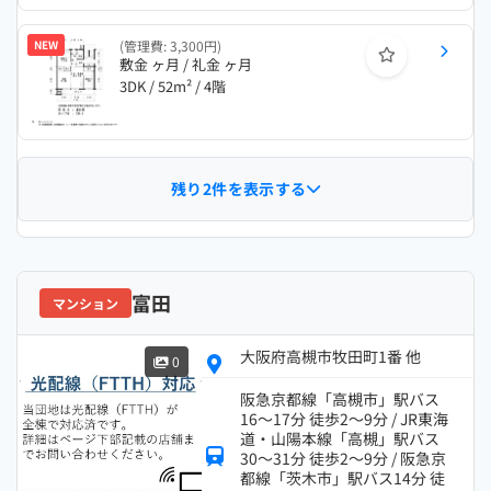
NEW
(管理費: 3,300円)
敷金 ヶ月 / 礼金 ヶ月
3DK / 52m² / 4階
残り2件を表示する
富田
マンション
大阪府高槻市牧田町1番 他
0
阪急京都線「高槻市」駅バス
16～17分 徒歩2～9分 / JR東海
道・山陽本線「高槻」駅バス
30～31分 徒歩2～9分 / 阪急京
都線「茨木市」駅バス14分 徒