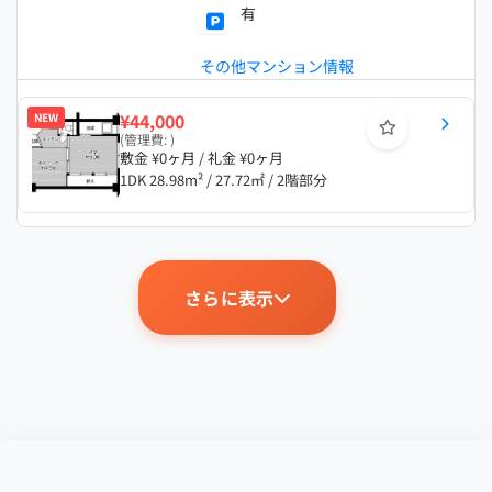
有
その他マンション情報
¥44,000
NEW
(管理費: )
敷金 ¥0ヶ月 / 礼金 ¥0ヶ月
1DK 28.98m² / 27.72㎡ / 2階部分
さらに表示