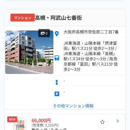
高槻・阿武山七番街
マンション
大阪府高槻市奈佐原二丁目7番
0
JR東海道・山陽本線「摂津富
田」駅バス21分 徒歩2～3分 /
JR東海道・山陽本線「高槻」
駅バス34分 徒歩2～3分 / 阪急
京都線「富田」駅バス21分 徒
歩2～3分
-
-
その他マンション情報
66,000円
NEW
(管理費: 3,250円)
敷金 ヶ月 / 礼金 ヶ月