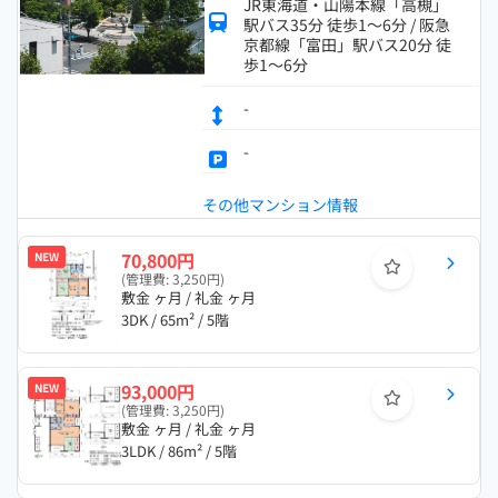
JR東海道・山陽本線「高槻」
駅バス35分 徒歩1～6分 / 阪急
京都線「富田」駅バス20分 徒
歩1～6分
-
-
その他マンション情報
70,800円
NEW
(管理費: 3,250円)
敷金 ヶ月 / 礼金 ヶ月
3DK / 65m² / 5階
93,000円
NEW
(管理費: 3,250円)
敷金 ヶ月 / 礼金 ヶ月
3LDK / 86m² / 5階