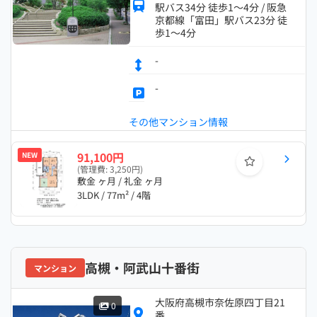
駅バス34分 徒歩1～4分 / 阪急
京都線「富田」駅バス23分 徒
歩1～4分
-
-
その他マンション情報
91,100円
NEW
(管理費: 3,250円)
敷金 ヶ月 / 礼金 ヶ月
3LDK / 77m² / 4階
高槻・阿武山十番街
マンション
大阪府高槻市奈佐原四丁目21
0
番