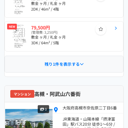
敷金 ヶ月 / 礼金 ヶ月
2DK / 46m² / 4階
79,500円
NEW
(管理費: 3,250円)
敷金 ヶ月 / 礼金 ヶ月
3DK / 64m² / 5階
残り1件を表示する
高槻・阿武山六番街
マンション
大阪府高槻市奈佐原二丁目6番
0
JR東海道・山陽本線「摂津富
田」駅バス20分 徒歩1～6分 /