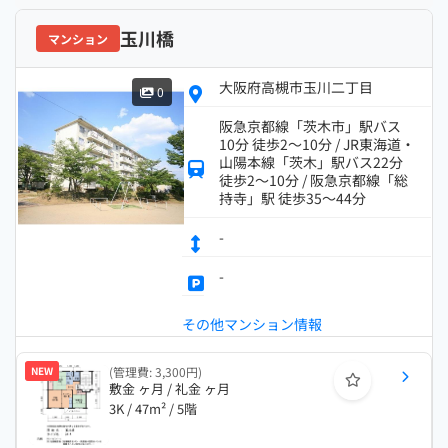
玉川橋
マンション
大阪府高槻市玉川二丁目
0
阪急京都線「茨木市」駅バス
10分 徒歩2～10分 / JR東海道・
山陽本線「茨木」駅バス22分
徒歩2～10分 / 阪急京都線「総
持寺」駅 徒歩35～44分
-
-
その他マンション情報
NEW
(管理費: 3,300円)
敷金 ヶ月 / 礼金 ヶ月
3K / 47m² / 5階