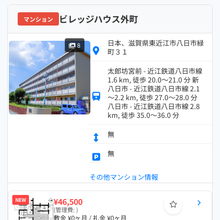
ビレッジハウス外町
マンション
日本、滋賀県東近江市八日市緑
8
町３１
太郎坊宮前 - 近江鉄道八日市線
1.6 km, 徒歩 20.0～21.0 分 新
八日市 - 近江鉄道八日市線 2.1
～2.2 km, 徒歩 27.0～28.0 分
八日市 - 近江鉄道八日市線 2.8
km, 徒歩 35.0～36.0 分
無
無
その他マンション情報
¥46,500
NEW
(管理費: )
敷金 ¥0ヶ月 / 礼金 ¥0ヶ月