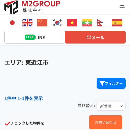
Bỏ
qua
nội
dung
LINE
メール
LINE
エリア: 東近江市
フィルター
1件中 1-1件を表示
並び替え:
お問い合わせ
チェックした物件を