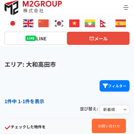
Bỏ
qua
nội
dung
LINE
メール
LINE
エリア: 大和高田市
フィルター
1件中 1-1件を表示
並び替え:
お問い合わせ
チェックした物件を